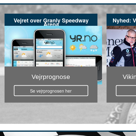
Vejret over Granly Speedway
Nyhed: V
Arena
Vejrprognose
Viki
Se vejrprognosen her