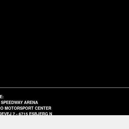
E:
 SPEEDWAY ARENA
O MOTORSPORT CENTER
EVEJ 7 - 6715 ESBJERG N
E PÅ GOOGLE MAPS