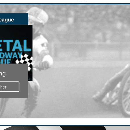
eague
ng
 her