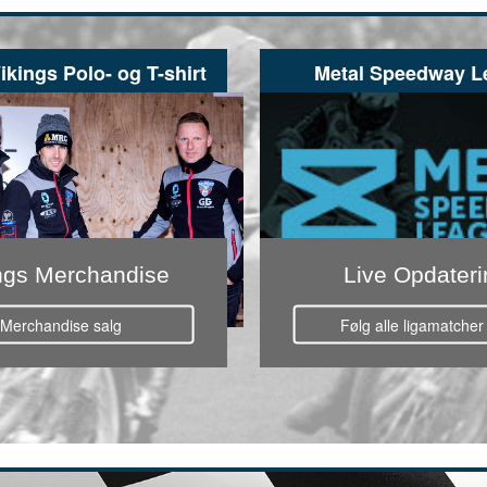
ikings Polo- og T-shirt
Metal Speedway L
ngs Merchandise
Live Opdateri
Merchandise salg
Følg alle ligamatcher
028 × 742