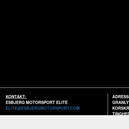
KONTAKT:
ADRESS
ESBJERG MOTORSPORT ELITE
GRANLY
ELITE@ESBJERGMOTORSPORT.COM
KORSKR
TINGHED
ESBJERG MOTORSPORT KLUB
SE MER
BESTYRELSEN@ESBJERGMOTORSPORT.COM