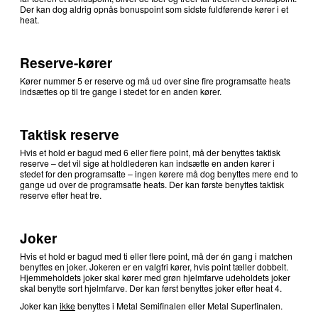
Der kan dog aldrig opnås bonuspoint som sidste fuldførende kører i et
heat.
Reserve-kører
Kører nummer 5 er reserve og må ud over sine fire programsatte heats
indsættes op til tre gange i stedet for en anden kører.
Taktisk reserve
Hvis et hold er bagud med 6 eller flere point, må der benyttes taktisk
reserve – det vil sige at holdlederen kan indsætte en anden kører i
stedet for den programsatte – ingen kørere må dog benyttes mere end to
gange ud over de programsatte heats. Der kan første benyttes taktisk
reserve efter heat tre.
Joker
Hvis et hold er bagud med ti eller flere point, må der én gang i matchen
benyttes en joker. Jokeren er en valgfri kører, hvis point tæller dobbelt.
Hjemmeholdets joker skal kører med grøn hjelmfarve udeholdets joker
skal benytte sort hjelmfarve. Der kan først benyttes joker efter heat 4.
Joker kan
ikke
benyttes i Metal Semifinalen eller Metal Superfinalen.