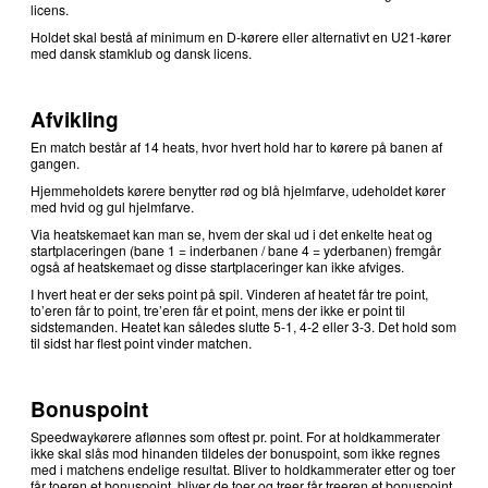
licens.
Holdet skal bestå af minimum en D-kørere eller alternativt en U21-kører
med dansk stamklub og dansk licens.
Afvikling
En match består af 14 heats, hvor hvert hold har to kørere på banen af
gangen.
Hjemmeholdets kørere benytter rød og blå hjelmfarve, udeholdet kører
med hvid og gul hjelmfarve.
Via heatskemaet kan man se, hvem der skal ud i det enkelte heat og
startplaceringen (bane 1 = inderbanen / bane 4 = yderbanen) fremgår
også af heatskemaet og disse startplaceringer kan ikke afviges.
I hvert heat er der seks point på spil. Vinderen af heatet får tre point,
to’eren får to point, tre’eren får et point, mens der ikke er point til
sidstemanden. Heatet kan således slutte 5-1, 4-2 eller 3-3. Det hold som
til sidst har flest point vinder matchen.
Bonuspoint
Speedwaykørere aflønnes som oftest pr. point. For at holdkammerater
ikke skal slås mod hinanden tildeles der bonuspoint, som ikke regnes
med i matchens endelige resultat. Bliver to holdkammerater etter og toer
får toeren et bonuspoint, bliver de toer og treer får treeren et bonuspoint.