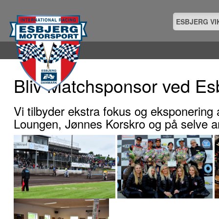
ESBJERG VI
Bliv Matchsponsor ved Es
Vi tilbyder ekstra fokus og eksponering
Loungen, Jønnes Korskro og på selve a