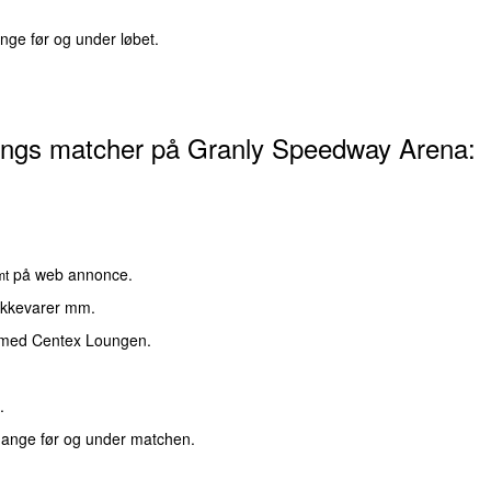
nge før og under løbet.
kings matcher på Granly Speedway Arena:
på web annonce.
mt
ikkevarer mm.
se med Centex Loungen.
.
gange før og under matchen.