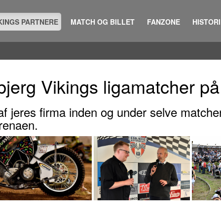
KINGS PARTNERE
MATCH OG BILLET
FANZONE
HISTOR
bjerg Vikings ligamatcher p
 af jeres firma inden og under selve matc
renaen.