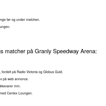
.
ange før og under matchen.
oungen.
ngs matcher på Granly Speedway Arena:
 fordelt på Radio Victoria og Globus Guld.
på web annonce.
mt
ikkevarer mm.
se med Centex Loungen.