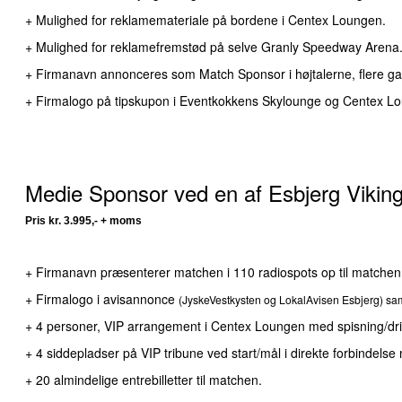
+ Mulighed for reklamemateriale på bordene i Centex Loungen.
+ Mulighed for reklamefremstød på selve Granly Speedway Arena
+ Firmanavn annonceres som Match Sponsor i højtalerne, flere g
+ Firmalogo på tipskupon i Eventkokkens Skylounge og Centex L
Medie Sponsor ved en af Esbjerg Viki
Pris kr. 3.995,- + moms
+ Firmanavn præsenterer matchen i 110 radiospots op til matchen,
+ Firmalogo i avisannonce
(JyskeVestkysten og LokalAvisen Esbjerg) sa
+ 4 personer, VIP arrangement i Centex Loungen med spisning/dr
+ 4 siddepladser på VIP tribune ved start/mål i direkte forbindel
+ 20 almindelige entrebilletter til matchen.