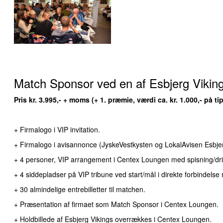
Match Sponsor ved en af Esbjerg Viki
Pris kr. 3.995,- + moms (+ 1. præmie, værdi ca. kr. 1.000,- på 
+ Firmalogo i VIP invitation.
+ Firmalogo i avisannonce (JyskeVestkysten og LokalAvisen Esbj
+ 4 personer, VIP arrangement i Centex Loungen med spisning/dr
+ 4 siddepladser på VIP tribune ved start/mål i direkte forbindel
+ 30 almindelige entrebilletter til matchen.
+ Præsentation af firmaet som Match Sponsor i Centex Loungen.
+ Holdbillede af Esbjerg Vikings overrækkes i Centex Loungen.