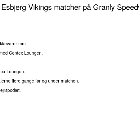
 Esbjerg Vikings matcher på Granly Spee
ikkevarer mm.
se med Centex Loungen.
ntex Loungen.
lerne flere gange før og under matchen.
ejrspodiet.