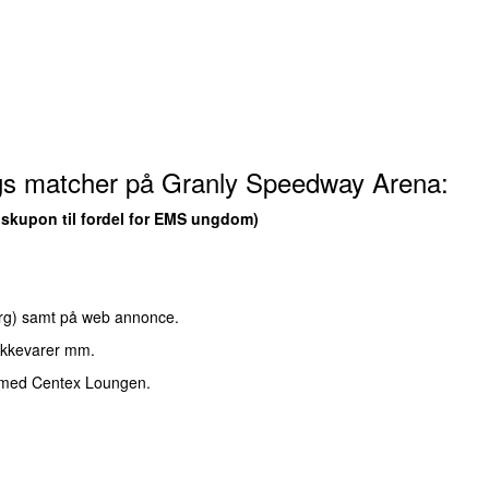
ngs matcher på Granly Speedway Arena:
tipskupon til fordel for EMS ungdom)
erg) samt på web annonce.
ikkevarer mm.
se med Centex Loungen.