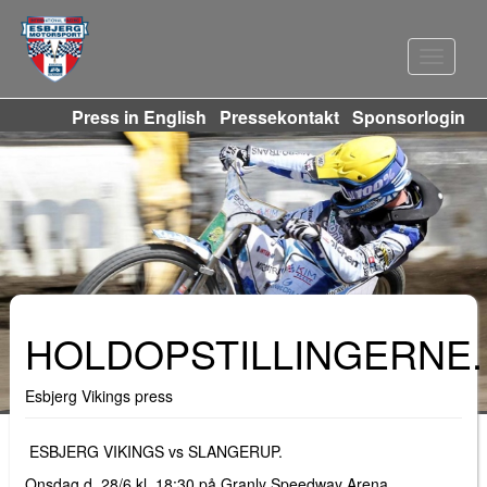
Navigat
Press in English
Pressekontakt
Sponsorlogin
HOLDOPSTILLINGERNE.
Esbjerg Vikings press
ESBJERG VIKINGS vs SLANGERUP.
Onsdag d. 28/6 kl. 18:30 på Granly Speedway Arena.