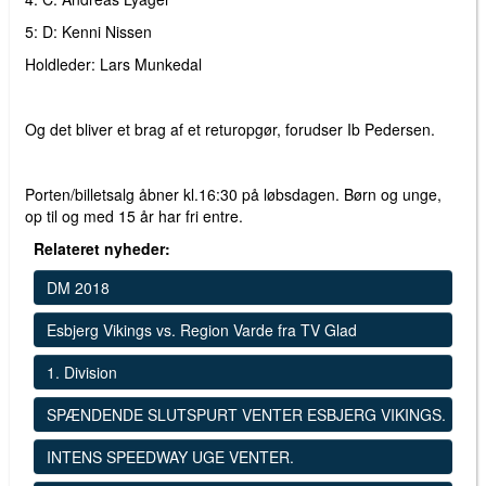
5: D: Kenni Nissen
Holdleder: Lars Munkedal
Og det bliver et brag af et returopgør, forudser Ib Pedersen.
Porten/billetsalg åbner kl.16:30 på løbsdagen. Børn og unge,
op til og med 15 år har fri entre.
Relateret nyheder:
DM 2018
Esbjerg Vikings vs. Region Varde fra TV Glad
1. Division
SPÆNDENDE SLUTSPURT VENTER ESBJERG VIKINGS.
INTENS SPEEDWAY UGE VENTER.