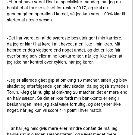
-Efter at have været tilset af specialister mandag, har jeg nu
besluttet at trække stikket for resten 2017, og skal nu
gennemgå en operation i knæet, så jeg kan være 100% klar til
starten af ​​næste sæson.
-Det har været en af ​​de sværeste beslutninger i min karriere,
da jeg er klar til at køre i mit hoved, men ikke i min krop. Mit
helbred er dog vigtigere end noget andet, og det er ikke fair
overfor mig selv eller mine konkurrenter, når jeg ikke føler, at
jeg ikke har kontrol over cyklen, når jeg kører.
-Jeg er allerede gået glip af omkring 16 matcher, siden jeg blev
skadet og efterfølgende igen blev skadet, da jeg også styrtede i
Torun. -Jeg går nu glip af omkring 28 matcher, det er mere end
en halv sæson. Så det er ikke fordi min bankkonto er enig i
beslutningen, men jeg skal være fornuftig, og det tjener ikke
noget, når jeg kun vil score 1-4 point i hver match.
-I år har jeg heldigvis mere eller mindre opnået de mål jeg
havde sat mig inden sæsonstarten, og været meget mere