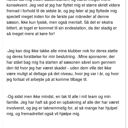
konsekvent. Jeg ved at ​​jeg har flyttet mig et større skridt videre
fremad i forhold til de sidste år, og jeg føler at jeg flyttede mig
specielt meget inden for de første par måneder af denne
sæson, ikke kun fysisk, men også mentalt. Så det er ekstra
bittert, at toget er kommet til sin endestation, da der stadig er
så meget mere at køre for!
-Jeg kan dog ikke takke alle mine klubber nok for deres støtte
og deres forståelse for min beslutning. -Mine sponsorer, der
har stået bag mig fra starten af ​​sæsonen såvel som gennem
den tid hvor jeg har været skadet - uden dem ville det ikke
være muligt at deltage på det niveau, hvor jeg var i år, og hvor
jeg fortsat vil arbejde på at komme tilbage til.
-Og sidst men ikke mindst, en tak til alle i mit team og min
familie. Jeg har haft så god en opbakning af alle der har været
involveret, og jeg er taknemmelig for, at så mange har hjulpet
mig, og fremadrettet også vil hjælpe mig.