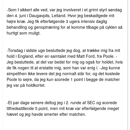
-Som I sikkert alle ved, var jeg involveret i et grimt styrt søndag
den 4. juni i Daugavpils, Letland. Hvor jeg beskadigede mit
højre knæ. Jeg fik efterfølgende 3 ugers intensiv daglig
behandling og genoptræning for at komme tilbage på cyklen så
hurtigt som muligt.
-Torsdag i sidste uge besluttede jeg dog, at trække mig fra mit
hold i England, efter en samtalet med Matt Ford, fra Poole. -
Jeg besluttede, at det var bedst for mig og også for holdet, hvis
de fik nogen til at erstatte mig, som han var enig i. -Jeg kunne
simpelthen ikke levere det jeg normalt står for, og det kostede
Poole to sejre, da jeg kun scorede 1 point i begge de matcher
jeg var på holdkortet.
-Et par dage senere deltog jeg i 2. runde af SEC og scorede
tilfredsstillende 5 point, men mit knæ var efterfølgende meget
hævet og jeg havde smerter efter matchen.