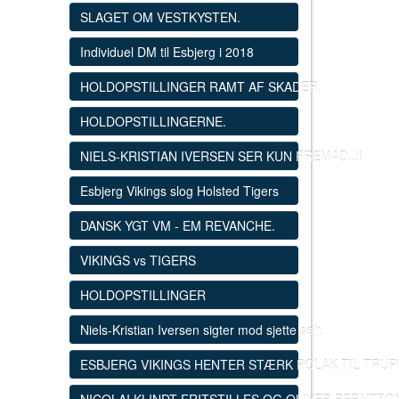
SLAGET OM VESTKYSTEN.
Individuel DM til Esbjerg i 2018
HOLDOPSTILLINGER RAMT AF SKADER.
HOLDOPSTILLINGERNE.
NIELS-KRISTIAN IVERSEN SER KUN FREMAD..!!
Esbjerg Vikings slog Holsted Tigers
DANSK YGT VM - EM REVANCHE.
VIKINGS vs TIGERS
HOLDOPSTILLINGER
Niels-Kristian Iversen sigter mod sjette sejr.
ESBJERG VIKINGS HENTER STÆRK POLAK TIL TRUP