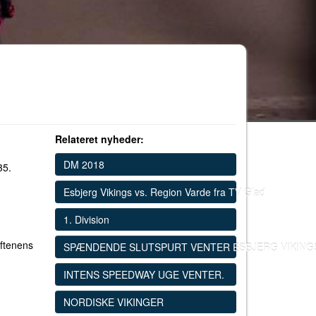
Relateret nyheder:
DM 2018
35.
Esbjerg Vikings vs. Region Varde fra TV Glad
1. Division
aftenens
SPÆNDENDE SLUTSPURT VENTER ESBJERG VIKING
INTENS SPEEDWAY UGE VENTER.
NORDISKE VIKINGER