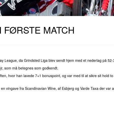
N FØRSTE MATCH
dway League, da Grindsted Liga blev sendt hjem med et nederlag på 52-
 vejr, som må betegnes som godkendt.
n, hvor han lavede 7+1 bonuspoint, og var med til at sikre sit hold to
t en vingave fra Scandinavian Wine, af Esbjerg og Varde Taxa der var 