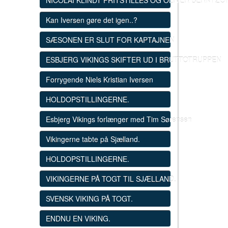
NICOLAI KLINDT FRITSTILLES OG OLIVER BERNTZON
Kan Iversen gøre det igen..?
SÆSONEN ER SLUT FOR KAPTAJNEN
ESBJERG VIKINGS SKIFTER UD I BRUTTOTRUPPEN
Forrygende Niels Kristian Iversen
HOLDOPSTILLINGERNE.
Esbjerg Vikings forlænger med Tim Sørensen
Vikingerne tabte på Sjælland.
HOLDOPSTILLINGERNE.
VIKINGERNE PÅ TOGT TIL SJÆLLAND.
SVENSK VIKING PÅ TOGT.
ENDNU EN VIKING.