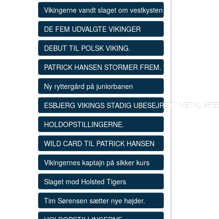
Vikingerne vandt slaget om vestkysten
DE FEM UDVALGTE VIKINGER
DEBUT TIL POLSK VIKING.
PATRICK HANSEN STORMER FREM.
Ny ryttergård på juniorbanen
ESBJERG VIKINGS STADIG UBESEJRET I METAL SP
HOLDOPSTILLINGERNE.
WILD CARD TIL PATRICK HANSEN
Vikingernes kaptajn på sikker kurs
Slaget mod Holsted Tigers
Tim Sørensen sætter nye højder.