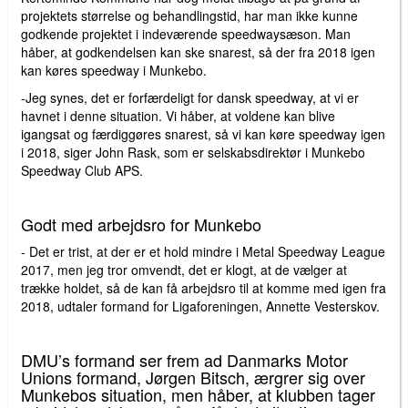
projektets størrelse og behandlingstid, har man ikke kunne
godkende projektet i indeværende speedwaysæson. Man
håber, at godkendelsen kan ske snarest, så der fra 2018 igen
kan køres speedway i Munkebo.
-Jeg synes, det er forfærdeligt for dansk speedway, at vi er
havnet i denne situation. Vi håber, at voldene kan blive
igangsat og færdiggøres snarest, så vi kan køre speedway igen
i 2018, siger John Rask, som er selskabsdirektør i Munkebo
Speedway Club APS.
Godt med arbejdsro for Munkebo
- Det er trist, at der er et hold mindre i Metal Speedway League
2017, men jeg tror omvendt, det er klogt, at de vælger at
trække holdet, så de kan få arbejdsro til at komme med igen fra
2018, udtaler formand for Ligaforeningen, Annette Vesterskov.
DMU’s formand ser frem ad Danmarks Motor
Unions formand, Jørgen Bitsch, ærgrer sig over
Munkebos situation, men håber, at klubben tager