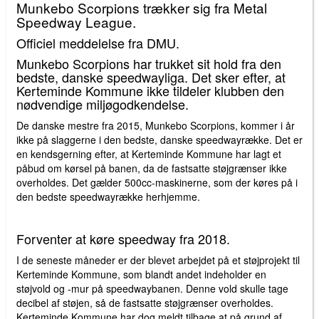
Munkebo Scorpions trækker sig fra Metal
Speedway League.
Officiel meddelelse fra DMU.
Munkebo Scorpions har trukket sit hold fra den
bedste, danske speedwayliga. Det sker efter, at
Kerteminde Kommune ikke tildeler klubben den
nødvendige miljøgodkendelse.
De danske mestre fra 2015, Munkebo Scorpions, kommer i år
ikke på slaggerne i den bedste, danske speedwayrække. Det er
en kendsgerning efter, at Kerteminde Kommune har lagt et
påbud om kørsel på banen, da de fastsatte støjgrænser ikke
overholdes. Det gælder 500cc-maskinerne, som der køres på i
den bedste speedwayrække herhjemme.
Forventer at køre speedway fra 2018.
I de seneste måneder er der blevet arbejdet på et støjprojekt til
Kerteminde Kommune, som blandt andet indeholder en
støjvold og -mur på speedwaybanen. Denne vold skulle tage
decibel af støjen, så de fastsatte støjgrænser overholdes.
Kerteminde Kommune har dog meldt tilbage at på grund af